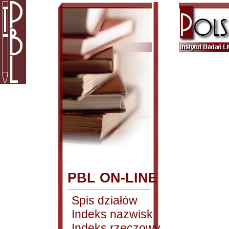
PBL ON-LINE
Spis działów
Indeks nazwisk
Indeks rzeczowy