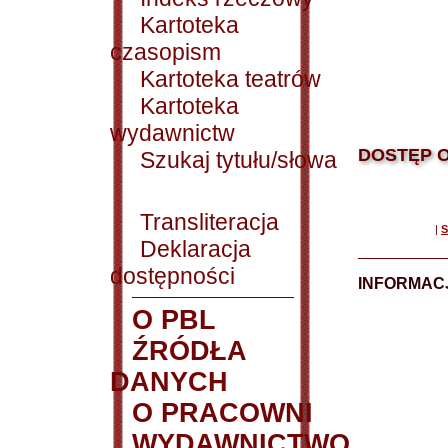
Kartoteka
czasopism
Kartoteka teatrów
Kartoteka
wydawnictw
DOSTĘP O
Szukaj tytułu/słowa
Transliteracja
|
S
Deklaracja
dostępności
INFORMACJ
O PBL
ŹRÓDŁA
DANYCH
O PRACOWNI
WYDAWNICTWO