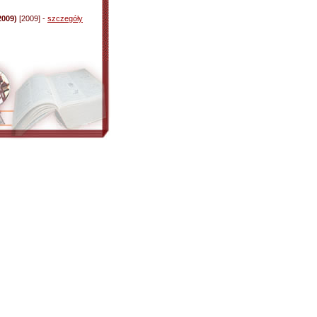
2009)
[2009] -
szczegóły