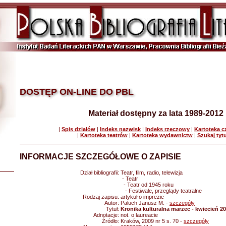
DOSTĘP ON-LINE DO PBL
Materiał dostępny za lata 1989-2012
|
Spis działów
|
Indeks nazwisk
|
Indeks rzeczowy
|
Kartoteka 
|
Kartoteka teatrów
|
Kartoteka wydawnictw
|
Szukaj tyt
INFORMACJE SZCZEGÓŁOWE O ZAPISIE
Dział bibliografii:
Teatr, film, radio, telewizja
- Teatr
- Teatr od 1945 roku
- Festiwale, przeglądy teatralne
Rodzaj zapisu:
artykuł o imprezie
Autor:
Paluch Janusz M. -
szczegóły
Tytuł:
Kronika kulturalna marzec - kwiecień 2
Adnotacje:
not. o laureacie
Źródło:
Kraków, 2009 nr 5 s. 70 -
szczegóły