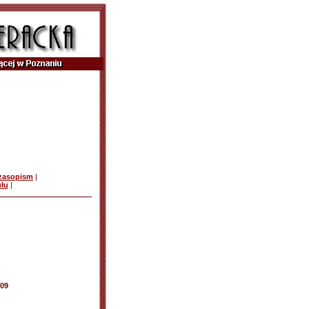
czasopism
|
ułu
|
009