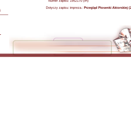
Numer zapisu:
1952170 (IH)
Dotyczy zapisu:
impreza.:
Przegląd Piosenki Aktorskiej (
i
L