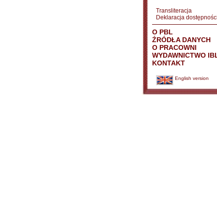
Transliteracja
Deklaracja dostępnośc
O PBL
ŹRÓDŁA DANYCH
O PRACOWNI
WYDAWNICTWO IB
KONTAKT
English version