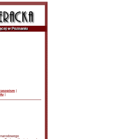
czasopism
|
ułu
|
dzynarodowego