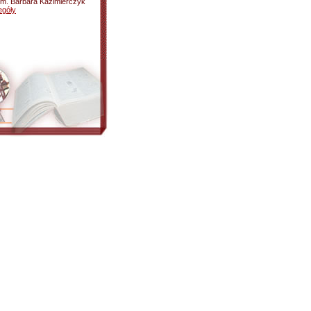
zm. Barbara Kazimierczyk
egóły