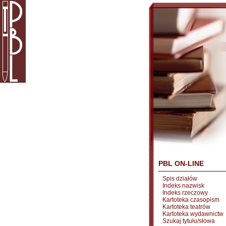
PBL ON-LINE
Spis działów
Indeks nazwisk
Indeks rzeczowy
Kartoteka czasopism
Kartoteka teatrów
Kartoteka wydawnictw
Szukaj tytułu/słowa