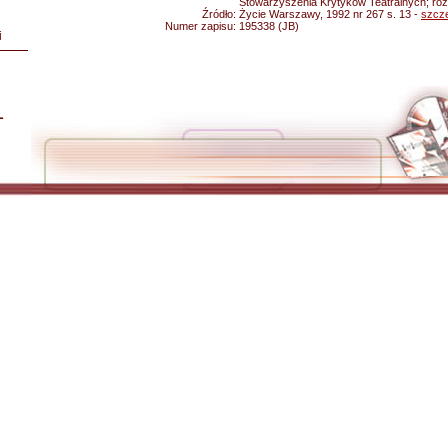
Stowarzyszenia Krytyków Teatralnych; ro
Źródło:
Życie Warszawy, 1992 nr 267 s. 13 -
szcz
Numer zapisu:
195338 (JB)
i
L