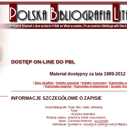
DOSTĘP ON-LINE DO PBL
Materiał dostępny za lata 1989-2012
|
Spis działów
|
Indeks nazwisk
|
Indeks rzeczowy
|
Kartoteka 
|
Kartoteka teatrów
|
Kartoteka wydawnictw
|
Szukaj tyt
INFORMACJE SZCZEGÓŁOWE O ZAPISIE
Dział bibliografii:
Teatr, film, radio, telewizja
- Teatr
- Krytyka teatralna
Rodzaj zapisu:
artykuł w haśle rzeczowym
Autor:
Żurowski Andrzej -
szczegóły
Adnotacje:
wywiad nt. sytuacji w polskiej sekcji Mię