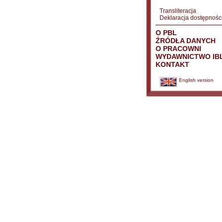
Transliteracja
Deklaracja dostępnośc
O PBL
ŹRÓDŁA DANYCH
O PRACOWNI
WYDAWNICTWO IB
KONTAKT
English version