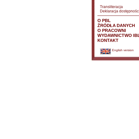
Transliteracja
Deklaracja dostępnośc
O PBL
ŹRÓDŁA DANYCH
O PRACOWNI
WYDAWNICTWO IB
KONTAKT
English version