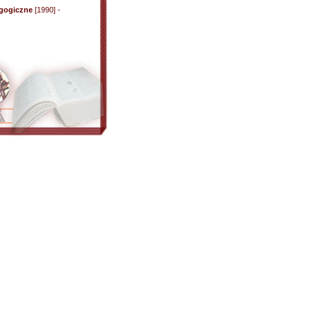
gogiczne
[1990] -