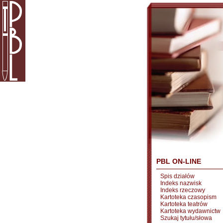
PBL ON-LINE
Spis działów
Indeks nazwisk
Indeks rzeczowy
Kartoteka czasopism
Kartoteka teatrów
Kartoteka wydawnictw
Szukaj tytułu/słowa