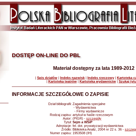
DOSTĘP ON-LINE DO PBL
Materiał dostępny za lata 1989-2012
|
Spis działów
|
Indeks nazwisk
|
Indeks rzeczowy
|
Kartoteka 
|
Kartoteka teatrów
|
Kartoteka wydawnictw
|
Szukaj tyt
INFORMACJE SZCZEGÓŁOWE O ZAPISIE
Dział bibliografii:
Zagadnienia specjalne
- Wydawnictwa
- Firmy wydawnicze
Rodzaj zapisu:
artykuł w haśle rzeczowym
Autor:
(PIGR) -
szczegóły
Tytuł:
Sejm a WSiP
Adnotacje:
fel. dot. prywatyzacji wydawnictwa
Źródło:
Biblioteka Analiz, 2004 nr 22 s. 36 -
szczeg
Numer zapisu:
1953508 (IH)