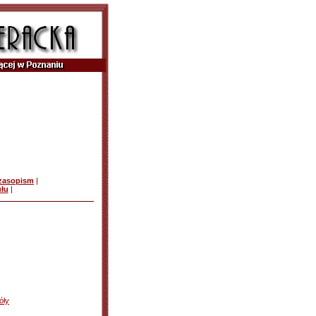
czasopism
|
ułu
|
óły