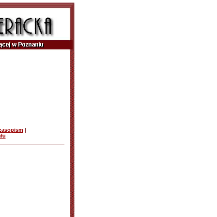
czasopism
|
ułu
|