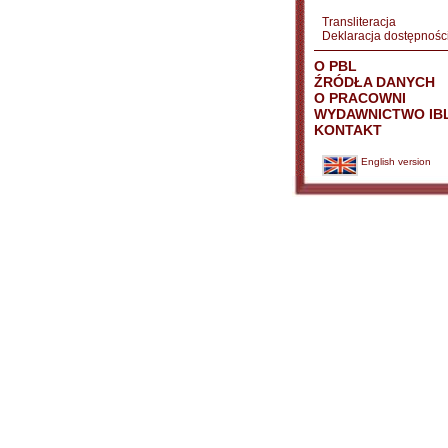
Transliteracja
Deklaracja dostępnośc
O PBL
ŹRÓDŁA DANYCH
O PRACOWNI
WYDAWNICTWO IB
KONTAKT
English version