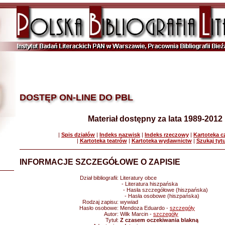
DOSTĘP ON-LINE DO PBL
Materiał dostępny za lata 1989-2012
|
Spis działów
|
Indeks nazwisk
|
Indeks rzeczowy
|
Kartoteka 
|
Kartoteka teatrów
|
Kartoteka wydawnictw
|
Szukaj tyt
INFORMACJE SZCZEGÓŁOWE O ZAPISIE
Dział bibliografii:
Literatury obce
- Literatura hiszpańska
- Hasła szczegółowe (hiszpańska)
- Hasła osobowe (hiszpańska)
Rodzaj zapisu:
wywiad
Hasło osobowe:
Mendoza Eduardo -
szczegóły
Autor:
Wilk Marcin -
szczegóły
Tytuł:
Z czasem oczekiwania blakną