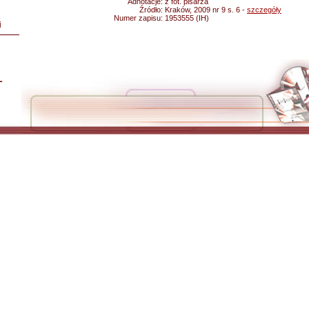
Adnotacje:
z fot. pisarza
Źródło:
Kraków, 2009 nr 9 s. 6 -
szczegóły
Numer zapisu:
1953555 (IH)
i
L