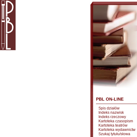
PBL ON-LINE
Spis działów
Indeks nazwisk
Indeks rzeczowy
Kartoteka czasopism
Kartoteka teatrów
Kartoteka wydawnictw
Szukaj tytułu/słowa