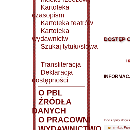
Kartoteka
czasopism
Kartoteka teatrów
Kartoteka
wydawnictw
DOSTĘP O
Szukaj tytułu/słowa
|
S
Transliteracja
Deklaracja
INFORMACJ
dostępności
O PBL
ŹRÓDŁA
DANYCH
O PRACOWNI
Inne zapisy dotyc
WYDAWNICTWO
artykuł:
Palu