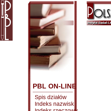
PBL ON-LINE
Spis działów
Indeks nazwisk
Indeks rzeczowy