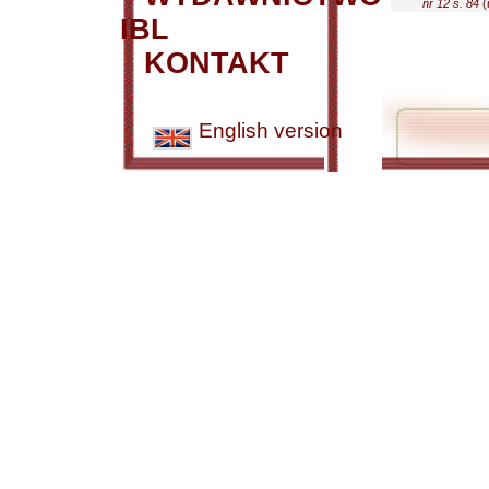
nr 12 s. 84
(n
IBL
KONTAKT
English version