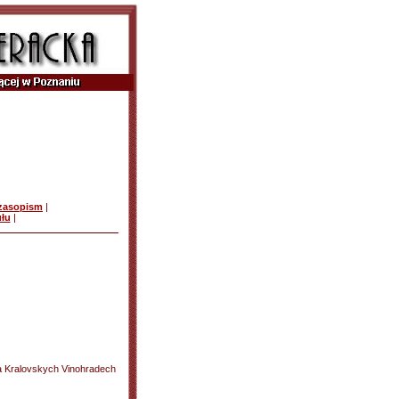
czasopism
|
ułu
|
na Kralovskych Vinohradech