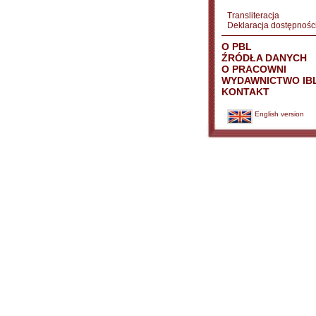
Transliteracja
Deklaracja dostępnośc
O PBL
ŹRÓDŁA DANYCH
O PRACOWNI
WYDAWNICTWO IB
KONTAKT
English version