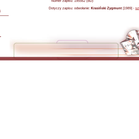
Numer zapisu:
195562 (BD)
Dotyczy zapisu:
odwołanie:
Krasiński Zygmunt
[1989] -
sz
i
L