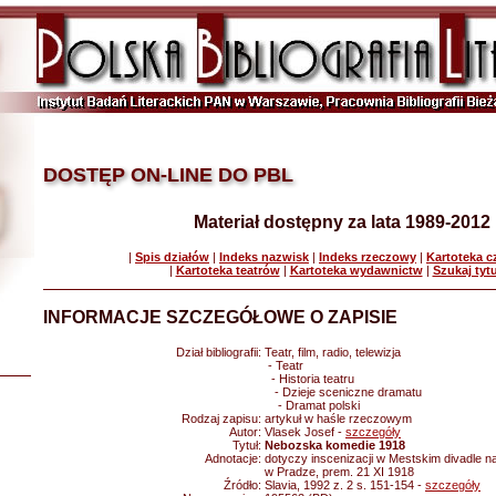
DOSTĘP ON-LINE DO PBL
Materiał dostępny za lata 1989-2012
|
Spis działów
|
Indeks nazwisk
|
Indeks rzeczowy
|
Kartoteka 
|
Kartoteka teatrów
|
Kartoteka wydawnictw
|
Szukaj tyt
INFORMACJE SZCZEGÓŁOWE O ZAPISIE
Dział bibliografii:
Teatr, film, radio, telewizja
- Teatr
- Historia teatru
- Dzieje sceniczne dramatu
- Dramat polski
Rodzaj zapisu:
artykuł w haśle rzeczowym
Autor:
Vlasek Josef -
szczegóły
Tytuł:
Nebozska komedie 1918
Adnotacje:
dotyczy inscenizacji w Mestskim divadle 
w Pradze, prem. 21 XI 1918
Źródło:
Slavia, 1992 z. 2 s. 151-154 -
szczegóły