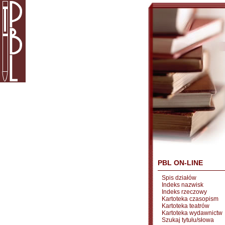
PBL ON-LINE
Spis działów
Indeks nazwisk
Indeks rzeczowy
Kartoteka czasopism
Kartoteka teatrów
Kartoteka wydawnictw
Szukaj tytułu/słowa