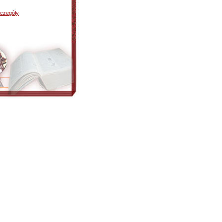
czegóły