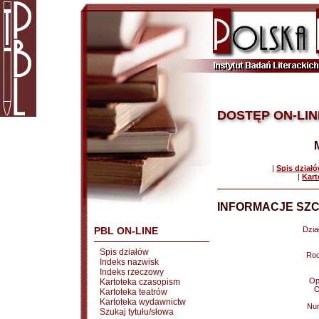
DOSTĘP ON-LIN
|
Spis dział
|
Kart
INFORMACJE SZC
PBL ON-LINE
Dział
Spis działów
Rod
Indeks nazwisk
Indeks rzeczowy
Op
Kartoteka czasopism
O
Kartoteka teatrów
Kartoteka wydawnictw
Nu
Szukaj tytułu/słowa