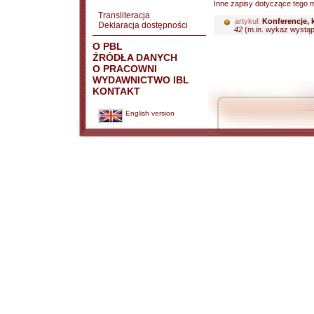
Inne zapisy dotyczące tego m
Transliteracja
artykuł:
Konferencje, 
Deklaracja dostępności
42
(m.in. wykaz wystąpi
O PBL
ŹRÓDŁA DANYCH
O PRACOWNI
WYDAWNICTWO IBL
KONTAKT
English version