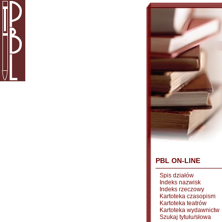
PBL ON-LINE
Spis działów
Indeks nazwisk
Indeks rzeczowy
Kartoteka czasopism
Kartoteka teatrów
Kartoteka wydawnictw
Szukaj tytułu/słowa