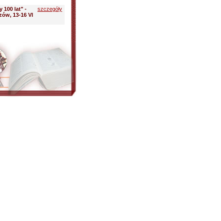
 100 lat" -
szczegóły
zów, 13-16 VI