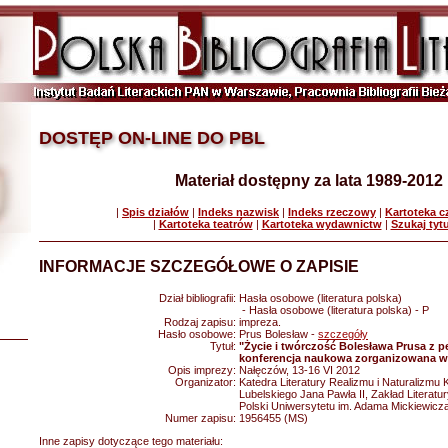
DOSTĘP ON-LINE DO PBL
Materiał dostępny za lata 1989-2012
|
Spis działów
|
Indeks nazwisk
|
Indeks rzeczowy
|
Kartoteka 
|
Kartoteka teatrów
|
Kartoteka wydawnictw
|
Szukaj tyt
INFORMACJE SZCZEGÓŁOWE O ZAPISIE
Dział bibliografii:
Hasła osobowe (literatura polska)
- Hasła osobowe (literatura polska) - P
Rodzaj zapisu:
impreza.
Hasło osobowe:
Prus Bolesław -
szczegóły
Tytuł:
"Życie i twórczość Bolesława Prusa z pe
konferencja naukowa zorganizowana w 1
Opis imprezy:
Nałęczów, 13-16 VI 2012
Organizator:
Katedra Literatury Realizmu i Naturalizmu 
Lubelskiego Jana Pawła II, Zakład Literatu
Polski Uniwersytetu im. Adama Mickiewicz
Numer zapisu:
1956455 (MS)
Inne zapisy dotyczące tego materiału: