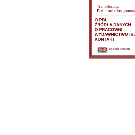
Transliteracja
Deklaracja dostępnośc
O PBL
ŹRÓDŁA DANYCH
O PRACOWNI
WYDAWNICTWO IB
KONTAKT
English version