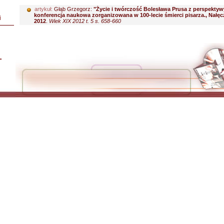
artykuł:
Głąb Grzegorz:
"Życie i twórczość Bolesława Prusa z perspektywy
konferencja naukowa zorganizowana w 100-lecie śmierci pisarza., Nałęc
i
2012
.
Wiek XIX 2012 t. 5 s. 658-660
L