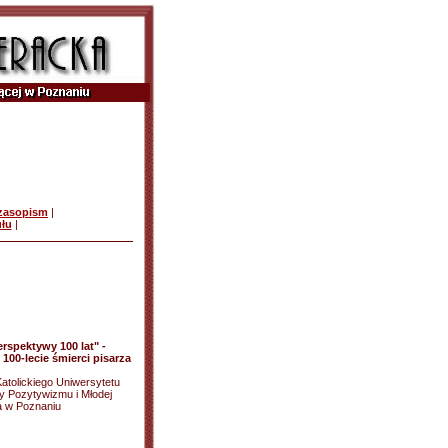
czasopism
|
ułu
|
rspektywy 100 lat" -
00-lecie śmierci pisarza
Katolickiego Uniwersytetu
ry Pozytywizmu i Młodej
a w Poznaniu