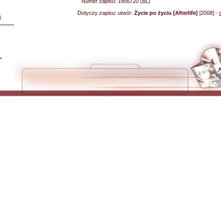
Numer zapisu:
1956720 (BL)
Dotyczy zapisu:
utwór:
Życie po życiu [Afterlife]
[2008] -
i
L