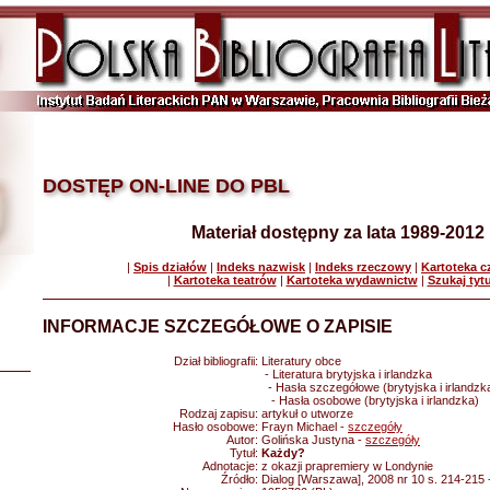
DOSTĘP ON-LINE DO PBL
Materiał dostępny za lata 1989-2012
|
Spis działów
|
Indeks nazwisk
|
Indeks rzeczowy
|
Kartoteka 
|
Kartoteka teatrów
|
Kartoteka wydawnictw
|
Szukaj tyt
INFORMACJE SZCZEGÓŁOWE O ZAPISIE
Dział bibliografii:
Literatury obce
- Literatura brytyjska i irlandzka
- Hasła szczegółowe (brytyjska i irlandzk
- Hasła osobowe (brytyjska i irlandzka)
Rodzaj zapisu:
artykuł o utworze
Hasło osobowe:
Frayn Michael -
szczegóły
Autor:
Golińska Justyna -
szczegóły
Tytuł:
Każdy?
Adnotacje:
z okazji prapremiery w Londynie
Źródło:
Dialog [Warszawa], 2008 nr 10 s. 214-215 