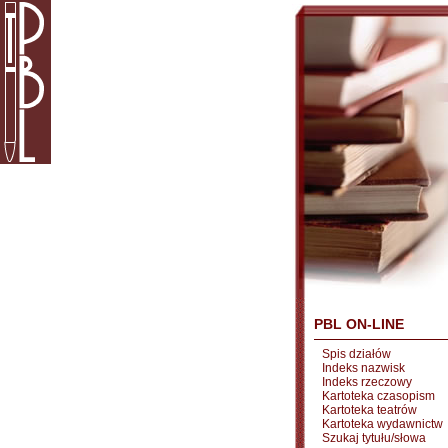
PBL ON-LINE
Spis działów
Indeks nazwisk
Indeks rzeczowy
Kartoteka czasopism
Kartoteka teatrów
Kartoteka wydawnictw
Szukaj tytułu/słowa