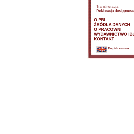
Transliteracja
Deklaracja dostępnośc
O PBL
ŹRÓDŁA DANYCH
O PRACOWNI
WYDAWNICTWO IB
KONTAKT
English version