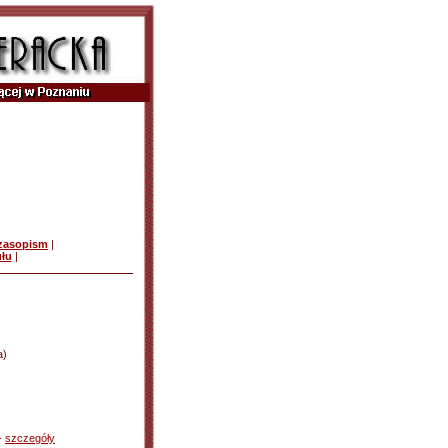
czasopism
|
ułu
|
a)
-
szczegóły