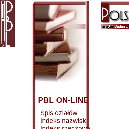
PBL ON-LINE
Spis działów
Indeks nazwisk
Indeks rzeczowy