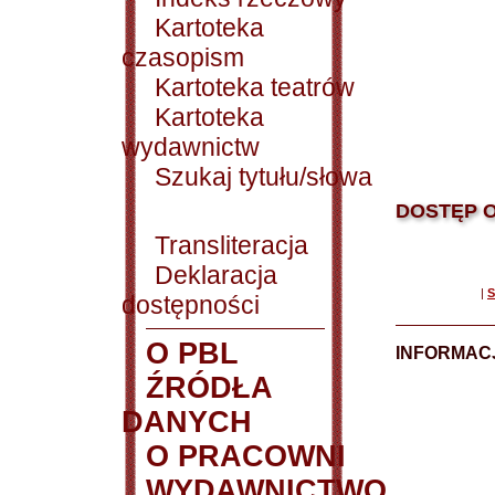
Kartoteka
czasopism
Kartoteka teatrów
Kartoteka
wydawnictw
Szukaj tytułu/słowa
DOSTĘP O
Transliteracja
Deklaracja
|
S
dostępności
O PBL
INFORMACJ
ŹRÓDŁA
DANYCH
O PRACOWNI
WYDAWNICTWO