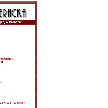
czasopism
|
ułu
|
)
14 XI s. 6 -
szczegóły