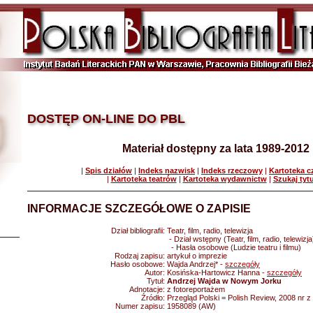
DOSTĘP ON-LINE DO PBL
Materiał dostępny za lata 1989-2012
|
Spis działów
|
Indeks nazwisk
|
Indeks rzeczowy
|
Kartoteka 
|
Kartoteka teatrów
|
Kartoteka wydawnictw
|
Szukaj tyt
INFORMACJE SZCZEGÓŁOWE O ZAPISIE
Dział bibliografii:
Teatr, film, radio, telewizja
- Dział wstępny (Teatr, film, radio, telewizja
- Hasła osobowe (Ludzie teatru i filmu)
Rodzaj zapisu:
artykuł o imprezie
Hasło osobowe:
Wajda Andrzej* -
szczegóły
Autor:
Kosińska-Hartowicz Hanna -
szczegóły
Tytuł:
Andrzej Wajda w Nowym Jorku
Adnotacje:
z fotoreportażem
Źródło:
Przegląd Polski = Polish Review, 2008 nr z 
Numer zapisu:
1958089 (AW)