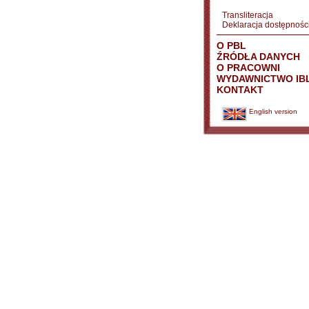
Transliteracja
Deklaracja dostępnośc
O PBL
ŹRÓDŁA DANYCH
O PRACOWNI
WYDAWNICTWO IB
KONTAKT
English version