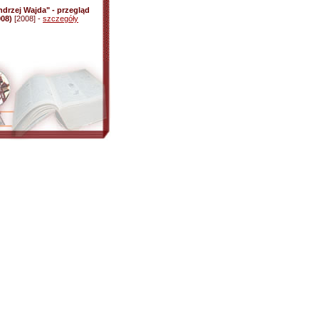
ndrzej Wajda" - przegląd
008)
[2008] -
szczegóły