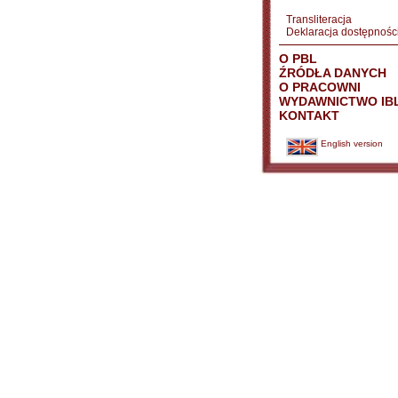
Transliteracja
Deklaracja dostępnośc
O PBL
ŹRÓDŁA DANYCH
O PRACOWNI
WYDAWNICTWO IB
KONTAKT
English version