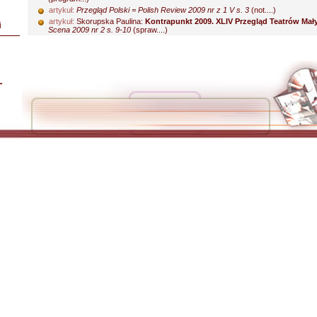
artykuł:
Przegląd Polski = Polish Review 2009 nr z 1 V s. 3
(not....)
artykuł:
Skorupska Paulina:
Kontrapunkt 2009. XLIV Przegląd Teatrów Ma
i
Scena 2009 nr 2 s. 9-10
(spraw....)
L