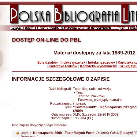
DOSTĘP ON-LINE DO PBL
Materiał dostępny za lata 1989-2012
|
Spis działów
|
Indeks nazwisk
|
Indeks rzeczowy
|
Kartoteka 
|
Kartoteka teatrów
|
Kartoteka wydawnictw
|
Szukaj tyt
INFORMACJE SZCZEGÓŁOWE O ZAPISIE
Dział bibliografii:
Teatr, film, radio, telewizja
- Teatr
- Teatr od 1945 roku
- Festiwale, przeglądy teatralne
Rodzaj zapisu:
impreza.
Tytuł:
"Kontrapunkt" - Ogólnopolski Przeglą
(2009)
Opis imprezy:
XLIV: Szczecin, 22-26 IV 2009
Numer zapisu:
1959784 (BL)
Inne zapisy dotyczące tego materiału:
artykuł:
Kontrapunkt 2009 - Teatr Małych Form
.
Dziennik Polski [Londyn] 20
(program...)