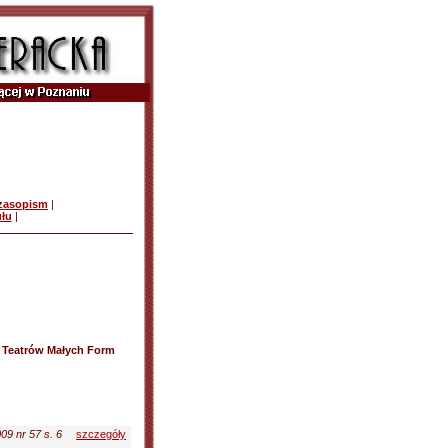
czasopism
|
ułu
|
d Teatrów Małych Form
09 nr 57 s. 6
szczegóły