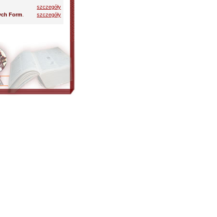
szczegóły
łych Form
.
szczegóły