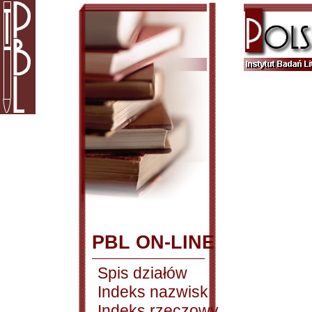
PBL ON-LINE
Spis działów
Indeks nazwisk
Indeks rzeczowy