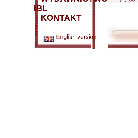
s. 77
(nota...
IBL
KONTAKT
English version