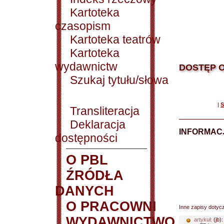
Kartoteka
czasopism
Kartoteka teatrów
Kartoteka
wydawnictw
DOSTĘP O
Szukaj tytułu/słowa
|
S
Transliteracja
Deklaracja
INFORMACJ
dostępności
O PBL
ŹRÓDŁA
DANYCH
O PRACOWNI
Inne zapisy dotyc
WYDAWNICTWO
artykuł:
(jb)