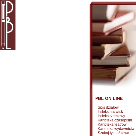
PBL ON-LINE
Spis działów
Indeks nazwisk
Indeks rzeczowy
Kartoteka czasopism
Kartoteka teatrów
Kartoteka wydawnictw
Szukaj tytułu/słowa