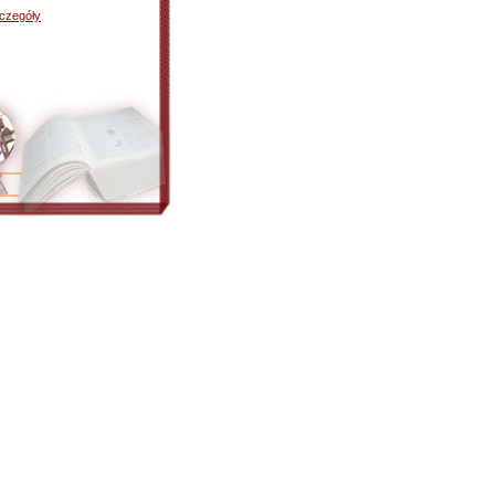
czegóły