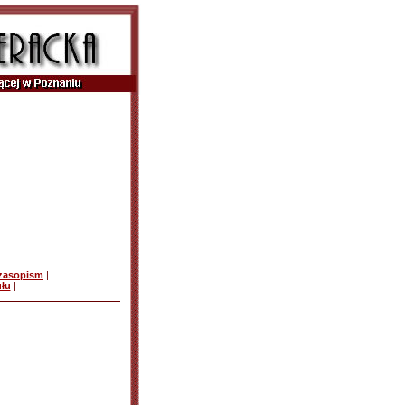
czasopism
|
ułu
|