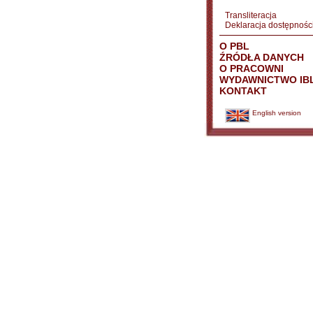
Transliteracja
Deklaracja dostępnośc
O PBL
ŹRÓDŁA DANYCH
O PRACOWNI
WYDAWNICTWO IB
KONTAKT
English version