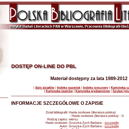
DOSTĘP ON-LINE DO PBL
Materiał dostępny za lata 1989-2012
|
Spis działów
|
Indeks nazwisk
|
Indeks rzeczowy
|
Kartoteka 
|
Kartoteka teatrów
|
Kartoteka wydawnictw
|
Szukaj tyt
INFORMACJE SZCZEGÓŁOWE O ZAPISIE
Dział bibliografii:
Hasła osobowe (literatura polska)
- Hasła osobowe (literatura polska) - G
Rodzaj zapisu:
wiersz
Hasło osobowe:
Gruszka-Zych Barbara -
szczegóły
Autor:
Gruszka-Zych Barbara -
szczegóły