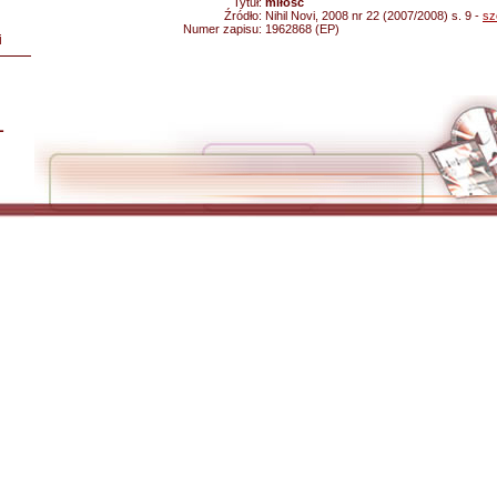
Tytuł:
miłość
Źródło:
Nihil Novi, 2008 nr 22 (2007/2008) s. 9 -
sz
Numer zapisu:
1962868 (EP)
i
L