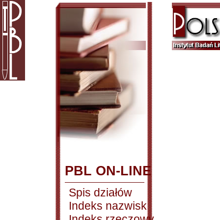
PBL ON-LINE
Spis działów
Indeks nazwisk
Indeks rzeczowy