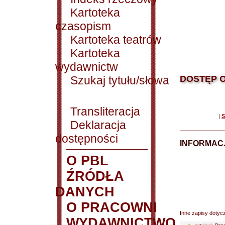
Kartoteka
czasopism
Kartoteka teatrów
Kartoteka
wydawnictw
Szukaj tytułu/słowa
DOSTĘP O
Transliteracja
|
S
Deklaracja
dostępności
INFORMACJ
O PBL
ŹRÓDŁA
DANYCH
O PRACOWNI
Inne zapisy dotyc
WYDAWNICTWO