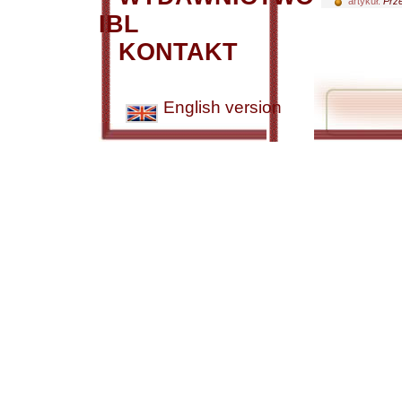
artykuł:
Prze
IBL
KONTAKT
English version