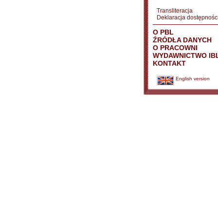
Transliteracja
Deklaracja dostępnośc
O PBL
ŹRÓDŁA DANYCH
O PRACOWNI
WYDAWNICTWO IB
KONTAKT
English version