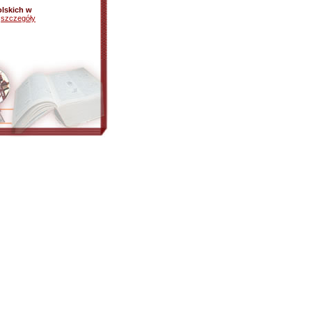
olskich w
-
szczegóły