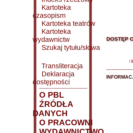
Kartoteka
czasopism
Kartoteka teatrów
Kartoteka
wydawnictw
DOSTĘP O
Szukaj tytułu/słowa
|
S
Transliteracja
Deklaracja
INFORMACJ
dostępności
O PBL
ŹRÓDŁA
DANYCH
O PRACOWNI
WYDAWNICTWO