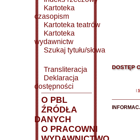
Kartoteka
czasopism
Kartoteka teatrów
Kartoteka
wydawnictw
Szukaj tytułu/słowa
DOSTĘP O
Transliteracja
Deklaracja
dostępności
|
S
O PBL
INFORMACJ
ŹRÓDŁA
DANYCH
O PRACOWNI
WYDAWNICTWO