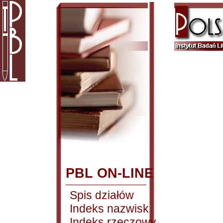
PBL ON-LINE
Spis działów
Indeks nazwisk
Indeks rzeczowy