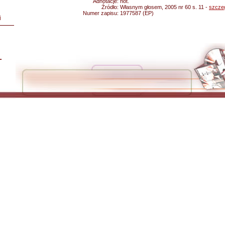
Adnotacje:
not.
Źródło:
Własnym głosem, 2005 nr 60 s. 11 -
szcze
Numer zapisu:
1977587 (EP)
i
L