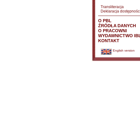
Transliteracja
Deklaracja dostępnośc
O PBL
ŹRÓDŁA DANYCH
O PRACOWNI
WYDAWNICTWO IB
KONTAKT
English version