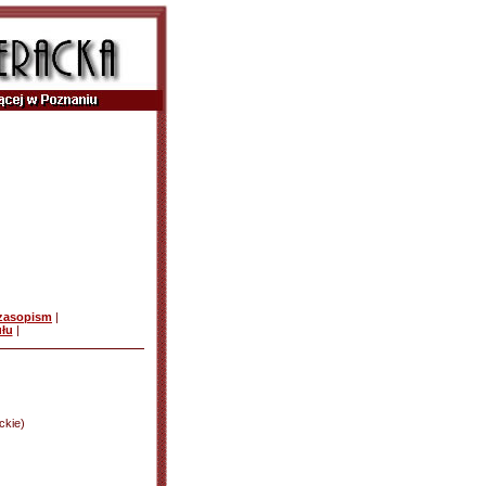
czasopism
|
ułu
|
ckie)