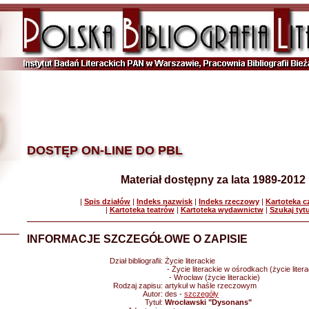
DOSTĘP ON-LINE DO PBL
Materiał dostępny za lata 1989-2012
|
Spis działów
|
Indeks nazwisk
|
Indeks rzeczowy
|
Kartoteka 
|
Kartoteka teatrów
|
Kartoteka wydawnictw
|
Szukaj tyt
INFORMACJE SZCZEGÓŁOWE O ZAPISIE
Dział bibliografii:
Życie literackie
- Życie literackie w ośrodkach (życie litera
- Wrocław (życie literackie)
Rodzaj zapisu:
artykuł w haśle rzeczowym
Autor:
des -
szczegóły
Tytuł:
Wrocławski "Dysonans"