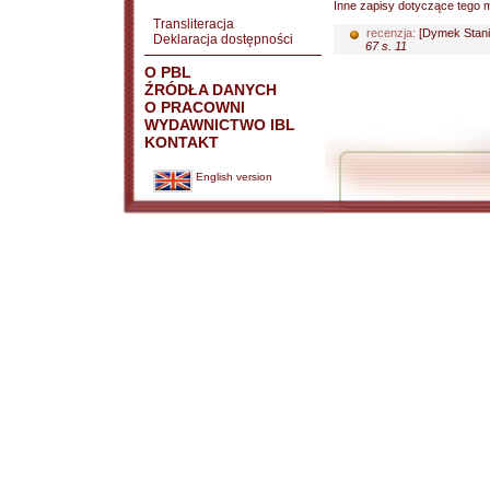
Inne zapisy dotyczące tego m
Transliteracja
recenzja:
[Dymek Stani
Deklaracja dostępności
67 s. 11
O PBL
ŹRÓDŁA DANYCH
O PRACOWNI
WYDAWNICTWO IBL
KONTAKT
English version