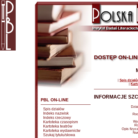
DOSTĘP ON-LIN
|
Spis dział
|
Kart
INFORMACJE SZC
PBL ON-LINE
Dział
Spis działów
Indeks nazwisk
Rod
Indeks rzeczowy
Wy
Kartoteka czasopism
Ro
Kartoteka teatrów
Opis fizyc
Kartoteka wydawnictw
Nu
Szukaj tytułu/słowa