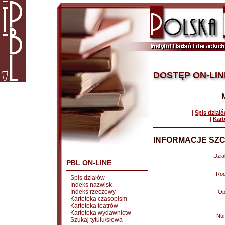
DOSTĘP ON-LIN
|
Spis dział
|
Kart
INFORMACJE SZC
Dział
PBL ON-LINE
Rod
Spis działów
Indeks nazwisk
Indeks rzeczowy
Op
Kartoteka czasopism
Kartoteka teatrów
Kartoteka wydawnictw
Nu
Szukaj tytułu/słowa