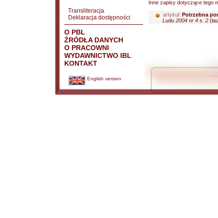
Inne zapisy dotyczące tego m
Transliteracja
artykuł:
Potrzebna pom
Deklaracja dostępności
Ludu 2004 nr 4 s. 2
(lau
O PBL
ŹRÓDŁA DANYCH
O PRACOWNI
WYDAWNICTWO IBL
KONTAKT
English version