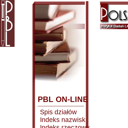
PBL ON-LINE
Spis działów
Indeks nazwisk
Indeks rzeczowy