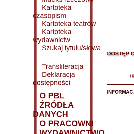
Kartoteka
czasopism
Kartoteka teatrów
Kartoteka
wydawnictw
Szukaj tytułu/słowa
DOSTĘP O
Transliteracja
Deklaracja
|
S
dostępności
INFORMACJ
O PBL
ŹRÓDŁA
DANYCH
O PRACOWNI
WYDAWNICTWO