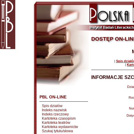
DOSTĘP ON-LIN
|
Spis dział
|
Kart
INFORMACJE SZC
Dział
PBL ON-LINE
Rod
Spis działów
Nu
Indeks nazwisk
Indeks rzeczowy
Doty
Kartoteka czasopism
Kartoteka teatrów
Kartoteka wydawnictw
Szukaj tytułu/słowa