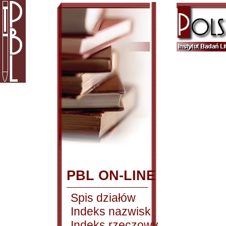
PBL ON-LINE
Spis działów
Indeks nazwisk
Indeks rzeczowy