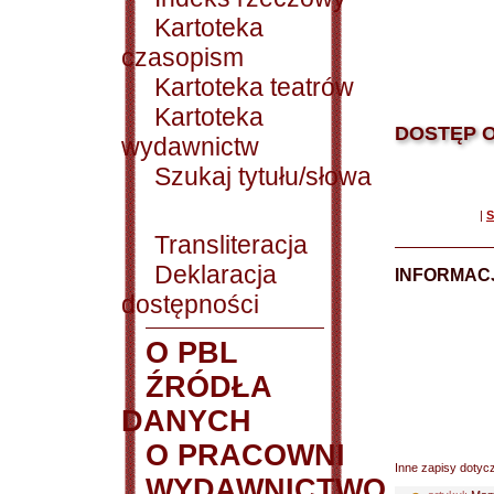
Kartoteka
czasopism
Kartoteka teatrów
Kartoteka
DOSTĘP O
wydawnictw
Szukaj tytułu/słowa
|
S
Transliteracja
Deklaracja
INFORMACJ
dostępności
O PBL
ŹRÓDŁA
DANYCH
O PRACOWNI
Inne zapisy dotyc
WYDAWNICTWO