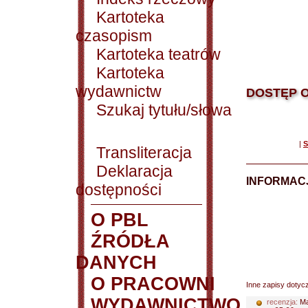
Kartoteka
czasopism
Kartoteka teatrów
Kartoteka
wydawnictw
DOSTĘP O
Szukaj tytułu/słowa
|
S
Transliteracja
Deklaracja
INFORMACJ
dostępności
O PBL
ŹRÓDŁA
DANYCH
O PRACOWNI
Inne zapisy dotyc
WYDAWNICTWO
recenzja:
Ma