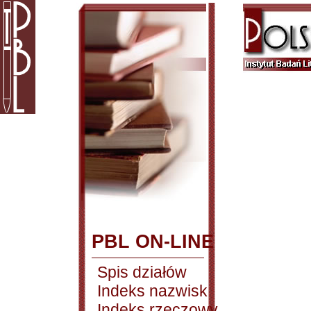
PBL ON-LINE
Spis działów
Indeks nazwisk
Indeks rzeczowy