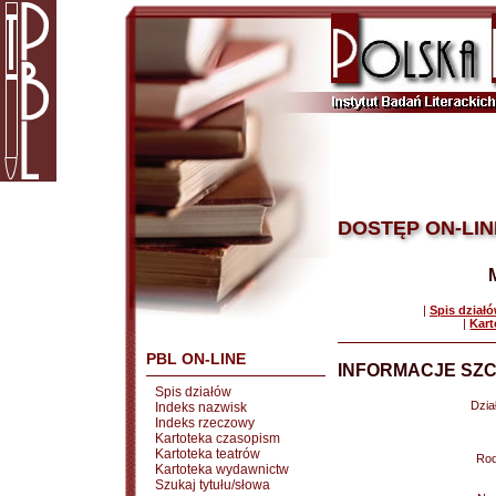
DOSTĘP ON-LIN
|
Spis dział
|
Kart
PBL ON-LINE
INFORMACJE SZC
Spis działów
Dział
Indeks nazwisk
Indeks rzeczowy
Kartoteka czasopism
Kartoteka teatrów
Rod
Kartoteka wydawnictw
Szukaj tytułu/słowa