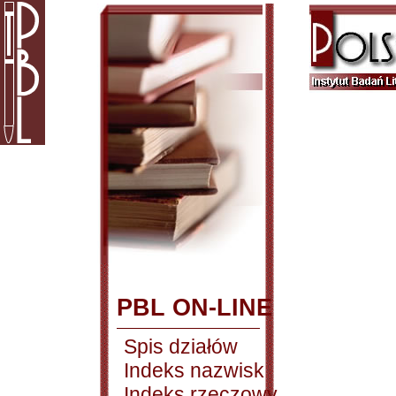
PBL ON-LINE
Spis działów
Indeks nazwisk
Indeks rzeczowy