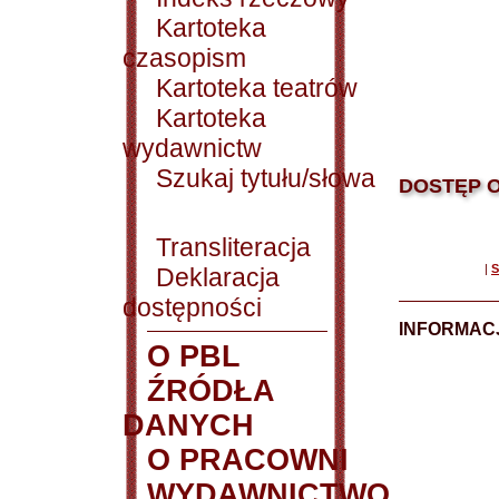
Kartoteka
czasopism
Kartoteka teatrów
Kartoteka
wydawnictw
Szukaj tytułu/słowa
DOSTĘP O
Transliteracja
|
S
Deklaracja
dostępności
INFORMACJ
O PBL
ŹRÓDŁA
DANYCH
O PRACOWNI
WYDAWNICTWO