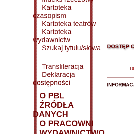
Kartoteka
czasopism
Kartoteka teatrów
Kartoteka
wydawnictw
DOSTĘP O
Szukaj tytułu/słowa
Transliteracja
|
S
Deklaracja
dostępności
INFORMACJ
O PBL
ŹRÓDŁA
DANYCH
O PRACOWNI
WYDAWNICTWO