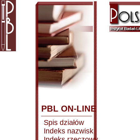
PBL ON-LINE
Spis działów
Indeks nazwisk
Indeks rzeczowy