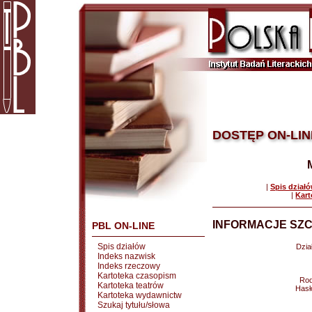
DOSTĘP ON-LIN
|
Spis dział
|
Kart
INFORMACJE SZC
PBL ON-LINE
Spis działów
Dział
Indeks nazwisk
Indeks rzeczowy
Kartoteka czasopism
Rod
Kartoteka teatrów
Hasł
Kartoteka wydawnictw
Szukaj tytułu/słowa