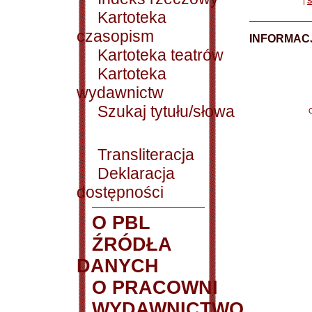
|
S
Kartoteka
czasopism
INFORMACJ
Kartoteka teatrów
Kartoteka
wydawnictw
Szukaj tytułu/słowa
Transliteracja
Deklaracja
dostępności
O PBL
ŹRÓDŁA
DANYCH
O PRACOWNI
WYDAWNICTWO