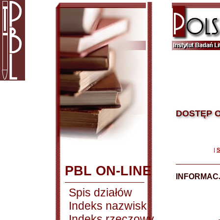
DOSTĘP O
|
S
PBL ON-LINE
INFORMACJ
Spis działów
Indeks nazwisk
Indeks rzeczowy