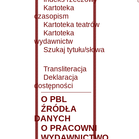
Kartoteka
czasopism
Kartoteka teatrów
Kartoteka
wydawnictw
Szukaj tytułu/słowa
Transliteracja
Deklaracja
dostępności
O PBL
ŹRÓDŁA
DANYCH
O PRACOWNI
WYDAWNICTWO