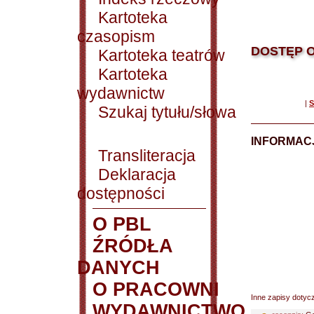
Kartoteka
czasopism
DOSTĘP O
Kartoteka teatrów
Kartoteka
wydawnictw
|
S
Szukaj tytułu/słowa
INFORMACJ
Transliteracja
Deklaracja
dostępności
O PBL
ŹRÓDŁA
DANYCH
O PRACOWNI
Inne zapisy dotyc
WYDAWNICTWO