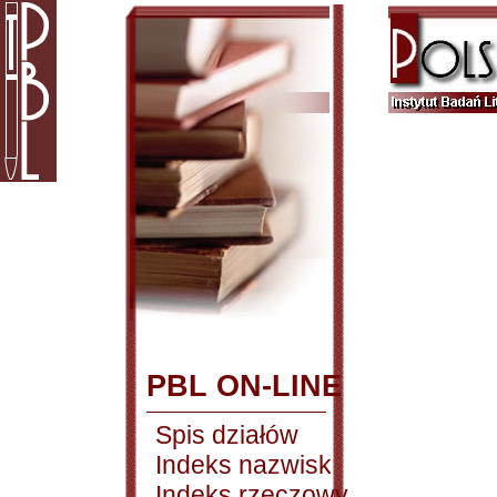
PBL ON-LINE
Spis działów
Indeks nazwisk
Indeks rzeczowy