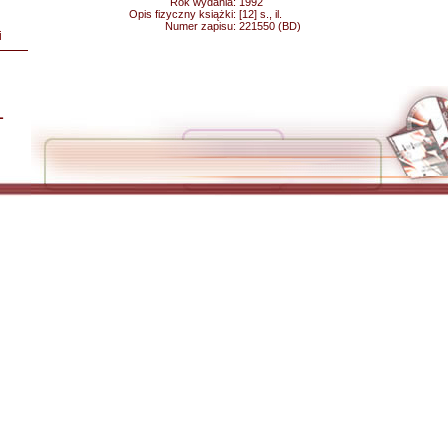
Rok wydania:
1992
Opis fizyczny książki:
[12] s., il.
Numer zapisu:
221550 (BD)
i
L