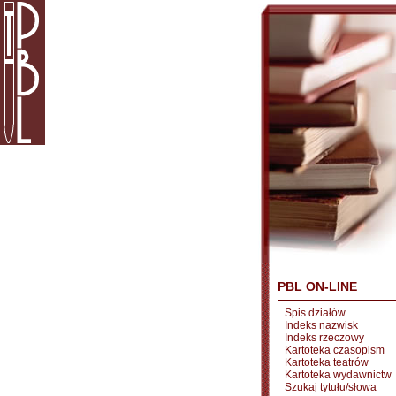
PBL ON-LINE
Spis działów
Indeks nazwisk
Indeks rzeczowy
Kartoteka czasopism
Kartoteka teatrów
Kartoteka wydawnictw
Szukaj tytułu/słowa