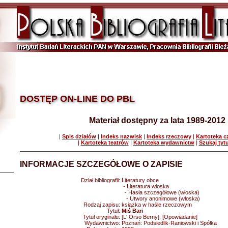
DOSTĘP ON-LINE DO PBL
Materiał dostępny za lata 1989-2012
|
Spis działów
|
Indeks nazwisk
|
Indeks rzeczowy
|
Kartoteka 
|
Kartoteka teatrów
|
Kartoteka wydawnictw
|
Szukaj tyt
INFORMACJE SZCZEGÓŁOWE O ZAPISIE
Dział bibliografii:
Literatury obce
- Literatura włoska
- Hasła szczegółowe (włoska)
- Utwory anonimowe (włoska)
Rodzaj zapisu:
książka w haśle rzeczowym
Tytuł:
Miś Bari
Tytuł oryginału:
[L' Orso Berny]. [Opowiadanie]
Wydawnictwo:
Poznań: Podsiedlik-Raniowski i Spółka