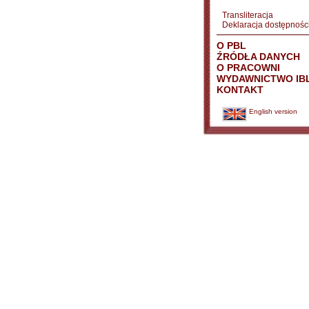
Transliteracja
Deklaracja dostępnośc
O PBL
ŹRÓDŁA DANYCH
O PRACOWNI
WYDAWNICTWO IB
KONTAKT
English version