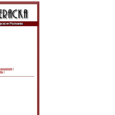
czasopism
|
ułu
|