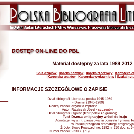
DOSTĘP ON-LINE DO PBL
Materiał dostępny za lata 1989-2012
|
Spis działów
|
Indeks nazwisk
|
Indeks rzeczowy
|
Kartoteka 
|
Kartoteka teatrów
|
Kartoteka wydawnictw
|
Szukaj tyt
INFORMACJE SZCZEGÓŁOWE O ZAPISIE
Dział bibliografii:
Literatura polska 1945-1989
- Dramat (1945-1989)
Rodzaj zapisu:
artykuł o imprezie
Autor:
Ratajczak Józef -
szczegóły
Dział bibliografii:
Ogólne (teatr polski za granicą)
Tytuł:
Dramat emigracyjny wrócił do kraju
Adnotacje:
wyw. nt. zrealizowania pomysłu Tymona Te
w Polsce przeglądu dramaturgii emigracyjn
Źródło:
Słowo Powszechne, 1992 nr 230 dod. s. 5 
Numer zapisu:
223060 (ZS)