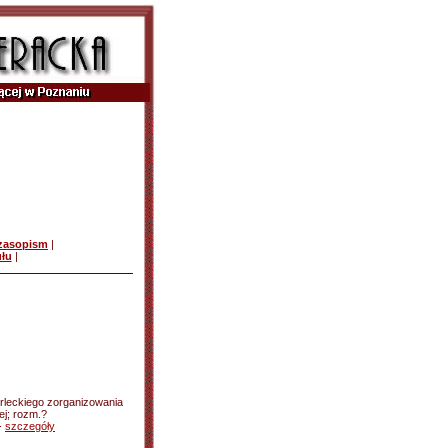
czasopism
|
ułu
|
rleckiego zorganizowania
ej; rozm.?
-
szczegóły