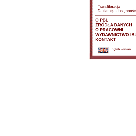
Transliteracja
Deklaracja dostępnośc
O PBL
ŹRÓDŁA DANYCH
O PRACOWNI
WYDAWNICTWO IB
KONTAKT
English version