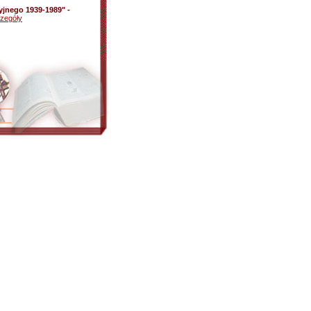
yjnego 1939-1989" -
zegóły