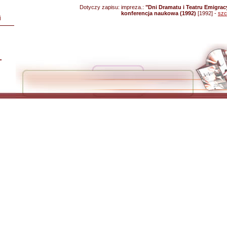
Dotyczy zapisu:
impreza.:
"Dni Dramatu i Teatru Emigrac
konferencja naukowa (1992)
[1992] -
szc
i
L