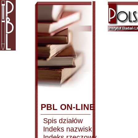
PBL ON-LINE
Spis działów
Indeks nazwisk
Indeks rzeczowy