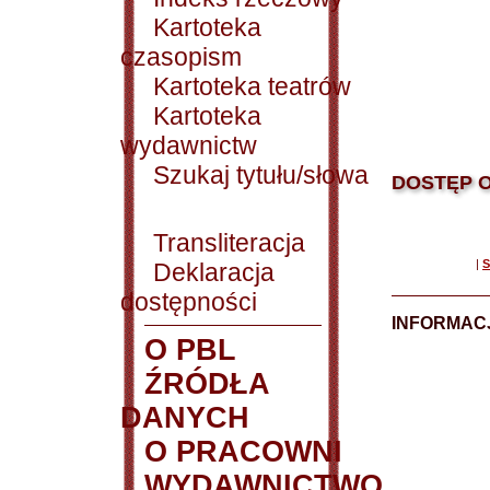
Kartoteka
czasopism
Kartoteka teatrów
Kartoteka
wydawnictw
Szukaj tytułu/słowa
DOSTĘP O
Transliteracja
|
S
Deklaracja
dostępności
INFORMACJ
O PBL
ŹRÓDŁA
DANYCH
O PRACOWNI
WYDAWNICTWO