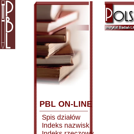
PBL ON-LINE
Spis działów
Indeks nazwisk
Indeks rzeczowy