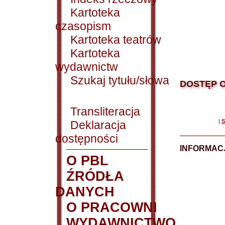
Kartoteka
czasopism
Kartoteka teatrów
Kartoteka
wydawnictw
Szukaj tytułu/słowa
DOSTĘP O
Transliteracja
|
S
Deklaracja
dostępności
INFORMACJ
O PBL
ŹRÓDŁA
DANYCH
O PRACOWNI
WYDAWNICTWO