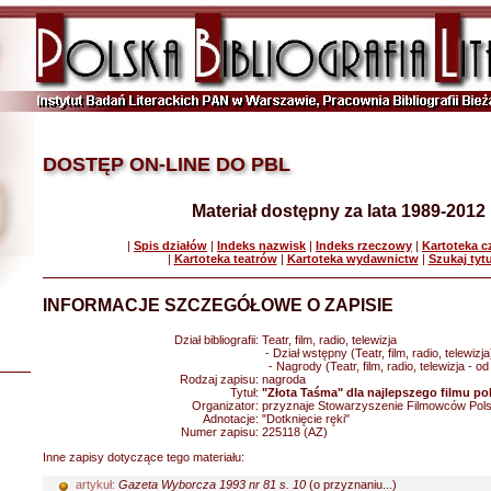
DOSTĘP ON-LINE DO PBL
Materiał dostępny za lata 1989-2012
|
Spis działów
|
Indeks nazwisk
|
Indeks rzeczowy
|
Kartoteka 
|
Kartoteka teatrów
|
Kartoteka wydawnictw
|
Szukaj tyt
INFORMACJE SZCZEGÓŁOWE O ZAPISIE
Dział bibliografii:
Teatr, film, radio, telewizja
- Dział wstępny (Teatr, film, radio, telewizja
- Nagrody (Teatr, film, radio, telewizja - o
Rodzaj zapisu:
nagroda
Tytuł:
"Złota Taśma" dla najlepszego filmu po
Organizator:
przyznaje Stowarzyszenie Filmowców Pols
Adnotacje:
"Dotknięcie ręki"
Numer zapisu:
225118 (AZ)
Inne zapisy dotyczące tego materiału:
artykuł:
Gazeta Wyborcza 1993 nr 81 s. 10
(o przyznaniu...)