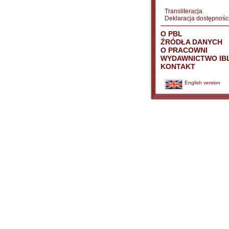
Transliteracja
Deklaracja dostępnośc
O PBL
ŹRÓDŁA DANYCH
O PRACOWNI
WYDAWNICTWO IB
KONTAKT
English version