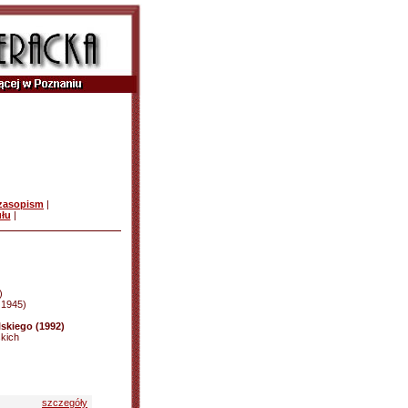
czasopism
|
ułu
|
)
d 1945)
lskiego (1992)
kich
szczegóły