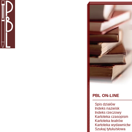
PBL ON-LINE
Spis działów
Indeks nazwisk
Indeks rzeczowy
Kartoteka czasopism
Kartoteka teatrów
Kartoteka wydawnictw
Szukaj tytułu/słowa