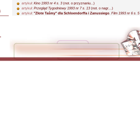
artykuł:
Kino 1993 nr 4 s. 3
(not. o przyznaniu...)
artykuł:
Przegląd Tygodniowy 1993 nr 7 s. 13
(not. o nagr....)
i
artykuł:
"Złote Taśmy" dla Schloendorffa i Zanussiego
.
Film 1993 nr 6 s. 5
L