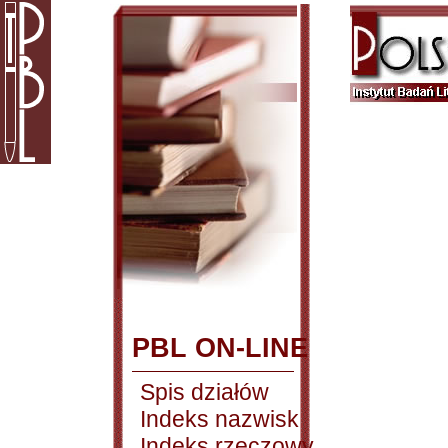
PBL ON-LINE
Spis działów
Indeks nazwisk
Indeks rzeczowy