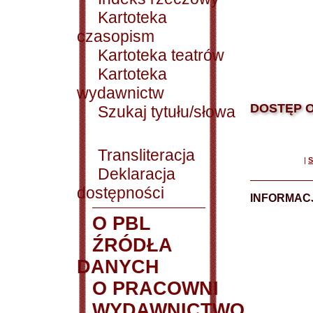
Kartoteka
czasopism
Kartoteka teatrów
Kartoteka
wydawnictw
DOSTĘP O
Szukaj tytułu/słowa
Transliteracja
|
S
Deklaracja
dostępności
INFORMACJ
O PBL
ŹRÓDŁA
DANYCH
O PRACOWNI
WYDAWNICTWO