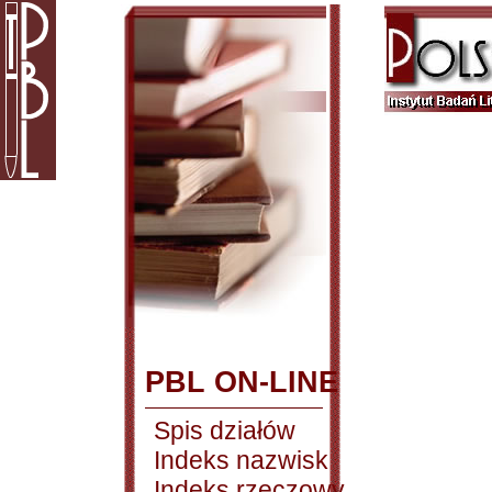
PBL ON-LINE
Spis działów
Indeks nazwisk
Indeks rzeczowy