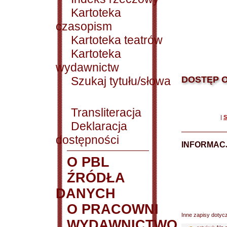
Kartoteka
czasopism
Kartoteka teatrów
Kartoteka
wydawnictw
Szukaj tytułu/słowa
DOSTĘP O
Transliteracja
|
S
Deklaracja
dostępności
INFORMACJ
O PBL
ŹRÓDŁA
DANYCH
O PRACOWNI
Inne zapisy dotyc
WYDAWNICTWO