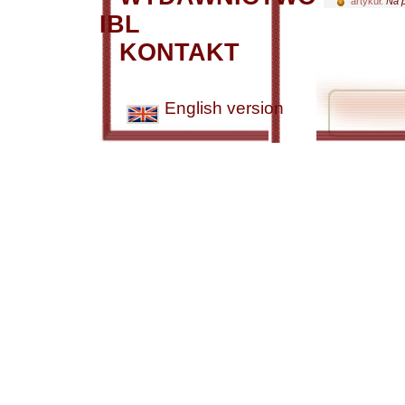
artykuł:
Na p
IBL
KONTAKT
English version