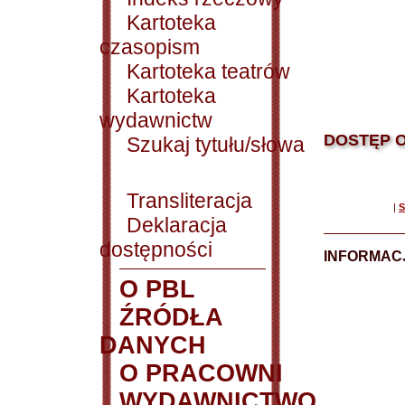
Kartoteka
czasopism
Kartoteka teatrów
Kartoteka
wydawnictw
DOSTĘP O
Szukaj tytułu/słowa
Transliteracja
|
S
Deklaracja
dostępności
INFORMACJ
O PBL
ŹRÓDŁA
DANYCH
O PRACOWNI
WYDAWNICTWO