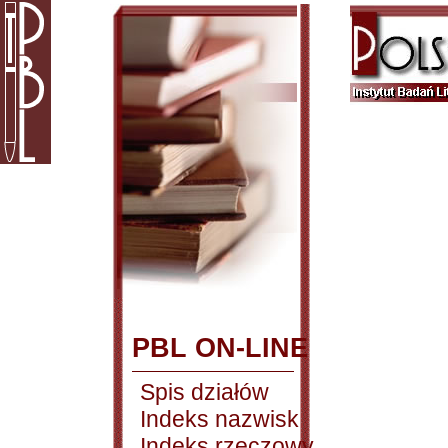
PBL ON-LINE
Spis działów
Indeks nazwisk
Indeks rzeczowy