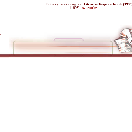
Dotyczy zapisu:
nagroda:
Literacka Nagroda Nobla (1993
[1993] -
szczegóły
i
L