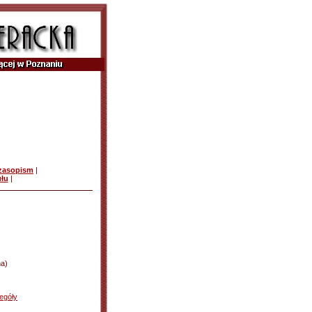
czasopism
|
ułu
|
a)
egóły