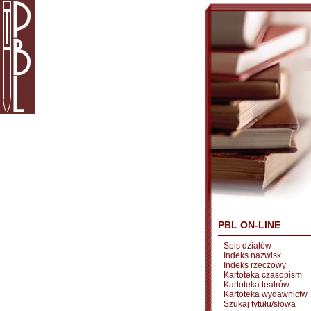
PBL ON-LINE
Spis działów
Indeks nazwisk
Indeks rzeczowy
Kartoteka czasopism
Kartoteka teatrów
Kartoteka wydawnictw
Szukaj tytułu/słowa