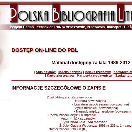
DOSTĘP ON-LINE DO PBL
Materiał dostępny za lata 1989-2012
|
Spis działów
|
Indeks nazwisk
|
Indeks rzeczowy
|
Kartoteka 
|
Kartoteka teatrów
|
Kartoteka wydawnictw
|
Szukaj tyt
INFORMACJE SZCZEGÓŁOWE O ZAPISIE
Dział bibliografii:
Literatury obce
- Literatura powszechna
- Literatura współczesna (powszechna)
- Życie literackie (powszechna)
- Nagrody międzynarodowe (powszechn
Rodzaj zapisu:
artykuł o imprezie
Autor:
(mb) -
szczegóły
Tytuł:
Nobel dla Toni Morrison
Źródło:
Gazeta Wyborcza, 1993 nr 236 s. 1 -
szcz
Numer zapisu:
230988 (IH)