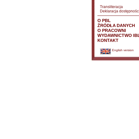
Transliteracja
Deklaracja dostępnośc
O PBL
ŹRÓDŁA DANYCH
O PRACOWNI
WYDAWNICTWO IB
KONTAKT
English version