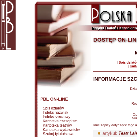
DOSTĘP ON-LIN
|
Spis dział
|
Kart
INFORMACJE SZC
Dział
PBL ON-LINE
Rod
Spis działów
Indeks nazwisk
Op
Indeks rzeczowy
Nu
Kartoteka czasopism
Kartoteka teatrów
Inne zapisy dotyczące tego m
Kartoteka wydawnictw
artykuł:
Teatr Lal
Szukaj tytułu/słowa