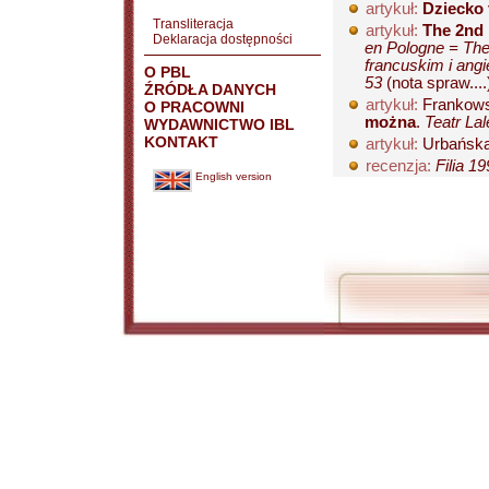
artykuł:
Dziecko 
Transliteracja
artykuł:
The 2nd I
Deklaracja dostępności
en Pologne = The
francuskim i angi
O PBL
53
(nota spraw....
ŹRÓDŁA DANYCH
artykuł:
Frankow
O PRACOWNI
można
.
Teatr Lal
WYDAWNICTWO IBL
KONTAKT
artykuł:
Urbańska
recenzja:
Filia 19
English version