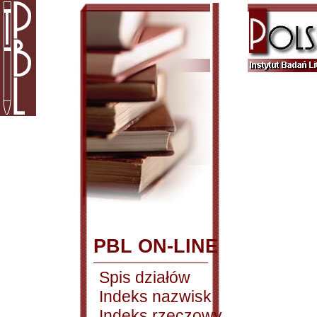
PBL ON-LINE
Spis działów
Indeks nazwisk
Indeks rzeczowy