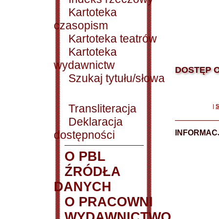
Kartoteka
czasopism
Kartoteka teatrów
Kartoteka
wydawnictw
DOSTĘP O
Szukaj tytułu/słowa
Transliteracja
|
S
Deklaracja
dostępności
INFORMACJ
O PBL
ŹRÓDŁA
DANYCH
O PRACOWNI
WYDAWNICTWO