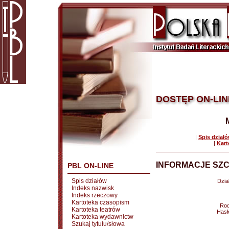
DOSTĘP ON-LIN
|
Spis dział
|
Kart
INFORMACJE SZC
PBL ON-LINE
Spis działów
Dział
Indeks nazwisk
Indeks rzeczowy
Kartoteka czasopism
Rod
Kartoteka teatrów
Hasł
Kartoteka wydawnictw
Szukaj tytułu/słowa