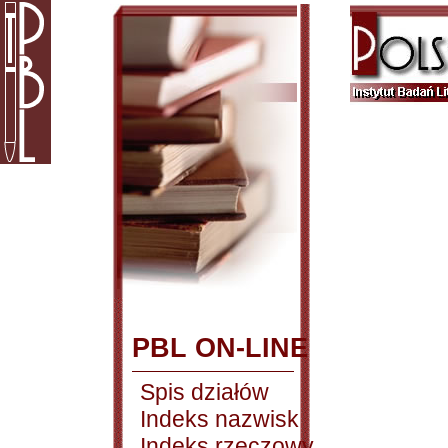
PBL ON-LINE
Spis działów
Indeks nazwisk
Indeks rzeczowy