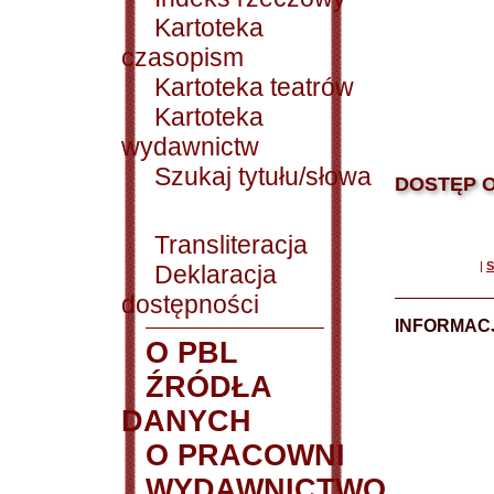
Kartoteka
czasopism
Kartoteka teatrów
Kartoteka
wydawnictw
Szukaj tytułu/słowa
DOSTĘP O
Transliteracja
|
S
Deklaracja
dostępności
INFORMACJ
O PBL
ŹRÓDŁA
DANYCH
O PRACOWNI
WYDAWNICTWO