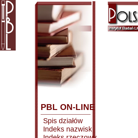
PBL ON-LINE
Spis działów
Indeks nazwisk
Indeks rzeczowy