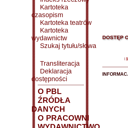
Kartoteka
czasopism
Kartoteka teatrów
Kartoteka
wydawnictw
DOSTĘP O
Szukaj tytułu/słowa
|
S
Transliteracja
Deklaracja
INFORMACJ
dostępności
O PBL
ŹRÓDŁA
DANYCH
O PRACOWNI
WYDAWNICTWO