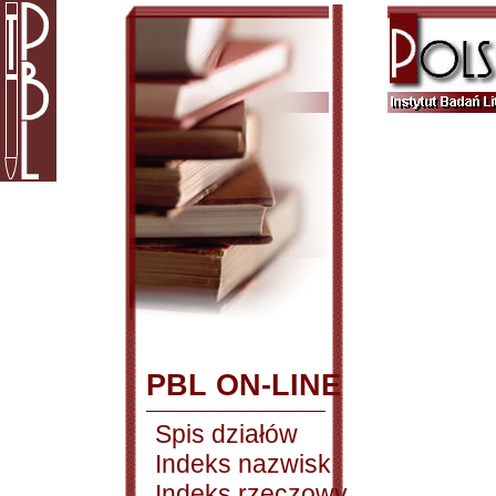
PBL ON-LINE
Spis działów
Indeks nazwisk
Indeks rzeczowy