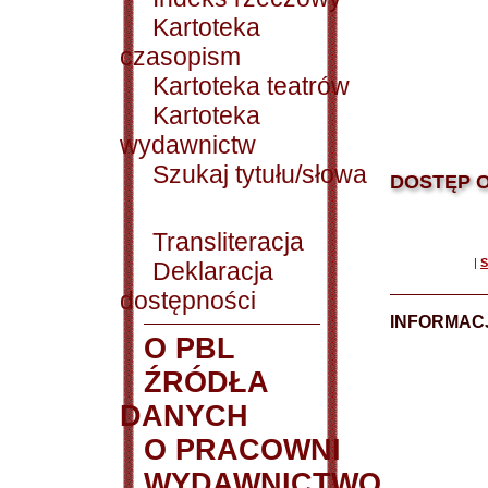
Kartoteka
czasopism
Kartoteka teatrów
Kartoteka
wydawnictw
Szukaj tytułu/słowa
DOSTĘP O
Transliteracja
|
S
Deklaracja
dostępności
INFORMACJ
O PBL
ŹRÓDŁA
DANYCH
O PRACOWNI
WYDAWNICTWO