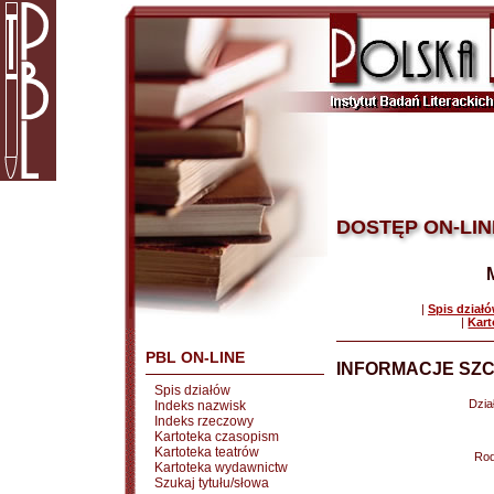
DOSTĘP ON-LIN
|
Spis dział
|
Kart
PBL ON-LINE
INFORMACJE SZC
Spis działów
Dział
Indeks nazwisk
Indeks rzeczowy
Kartoteka czasopism
Kartoteka teatrów
Rod
Kartoteka wydawnictw
Szukaj tytułu/słowa