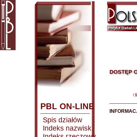
DOSTĘP O
|
S
PBL ON-LINE
INFORMACJ
Spis działów
Indeks nazwisk
Indeks rzeczowy