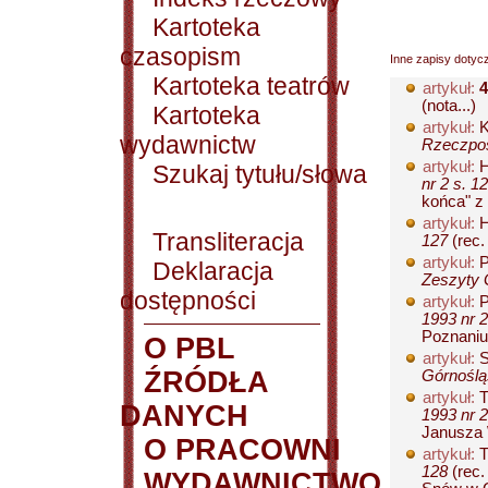
Kartoteka
czasopism
Inne zapisy dotyc
Kartoteka teatrów
artykuł:
4
(nota...)
Kartoteka
artykuł:
K
wydawnictw
Rzeczposp
artykuł:
H
Szukaj tytułu/słowa
nr 2 s. 1
końca" z T
artykuł:
H
Transliteracja
127
(rec.
artykuł:
P
Deklaracja
Zeszyty G
dostępności
artykuł:
P
1993 nr 2
Poznaniu:
O PBL
artykuł:
S
ŹRÓDŁA
Górnośląs
artykuł:
T
DANYCH
1993 nr 2
Janusza 
O PRACOWNI
artykuł:
T
128
(rec.
WYDAWNICTWO